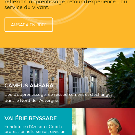
réflexion, apprentissage, retour d’expérience… au
service du vivant.
AMSARA EN BREF
CAMPUS AMSARA
Lieu d’apprentissage, de ressourcement et d’échanges,
dans le Nord de l’Auvergne.
VALÉRIE BEYSSADE
Fondatrice d'Amsara. Coach
professionnelle senior, avec un